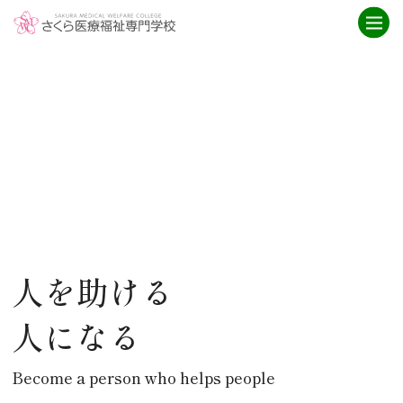
学校紹介
ニュース
さくら医療福祉専門学校とは
ニュース一覧
ICT
お知らせ
就職・資格取得サポート
介護福祉科
IPE授業
卒業生インタビュー
アクセス
救急救命科
臨床工学科
重要なお知らせ
人を助ける
学科紹介
オープンキャンパス
人になる
臨床工学科
オープンキャンパス
救急救命科
スケジュール
・救急救命士を目指す高校生へ
Become a person who helps people
介護福祉科