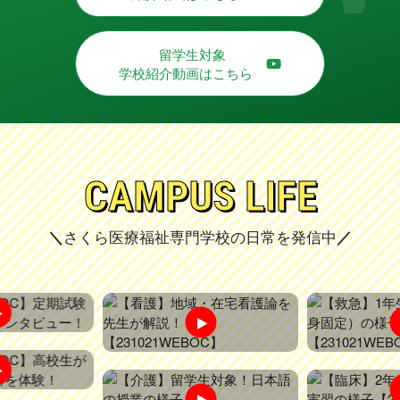
留学生対象
学校紹介動画はこちら
C
A
M
P
U
S
L
I
F
E
さくら医療福祉専門学校の日常を発信中