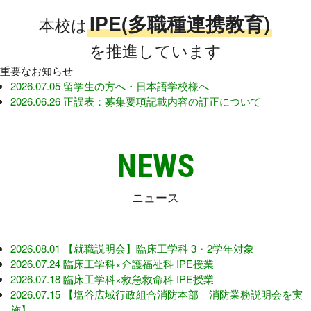
日本学生支援機構
さくら看護専門学校
IPE(多職種連携教育)
本校は
日本政策金融公庫
Orico
を推進しています
重要なお知らせ
学校法人東洋育英会
2026.07.05
留学生の方へ・日本語学校様へ
2026.06.26
正誤表：募集要項記載内容の訂正について
〒329-1321 栃木県さくら市馬場410
N
E
W
S
TEL: 028-681-1301 / FAX: 028-681-1304
ニュース
2026.08.01
【就職説明会】臨床工学科 3・2学年対象
2026.07.24
臨床工学科×介護福祉科 IPE授業
2026.07.18
臨床工学科×救急救命科 IPE授業
2026.07.15
【塩谷広域行政組合消防本部 消防業務説明会を実
施】