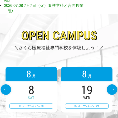
2026.07.08
7月7日（火）看護学科と合同授業
一覧
O
P
E
N
C
A
M
P
U
S
さくら医療福祉専門学校を体験しよう！
8
8
月
月
8
19
SAT
WED
オープンキャンパス
オープンキャンパス