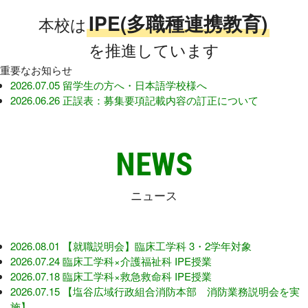
日本学生支援機構
さくら看護専門学校
IPE(多職種連携教育)
本校は
日本政策金融公庫
Orico
を推進しています
重要なお知らせ
学校法人東洋育英会
2026.07.05
留学生の方へ・日本語学校様へ
2026.06.26
正誤表：募集要項記載内容の訂正について
〒329-1321 栃木県さくら市馬場410
N
E
W
S
TEL: 028-681-1301 / FAX: 028-681-1304
ニュース
2026.08.01
【就職説明会】臨床工学科 3・2学年対象
2026.07.24
臨床工学科×介護福祉科 IPE授業
2026.07.18
臨床工学科×救急救命科 IPE授業
2026.07.15
【塩谷広域行政組合消防本部 消防業務説明会を実
施】