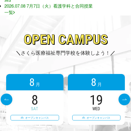
2026.07.08
7月7日（火）看護学科と合同授業
一覧
O
P
E
N
C
A
M
P
U
S
さくら医療福祉専門学校を体験しよう！
8
8
月
月
8
19
SAT
WED
オープンキャンパス
オープンキャンパス