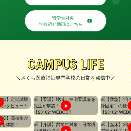
留学生対象
学校紹介動画はこちら
C
A
M
P
U
S
L
I
F
E
さくら医療福祉専門学校の日常を発信中