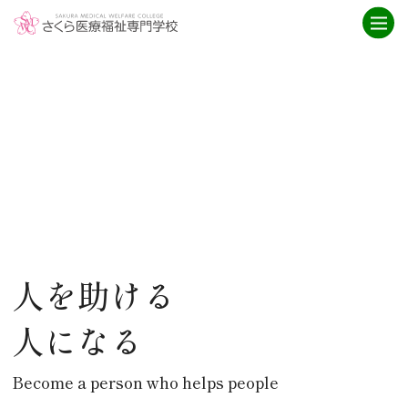
学校紹介
ニュース
さくら医療福祉専門学校とは
ニュース一覧
ICT
お知らせ
就職・資格取得サポート
介護福祉科
IPE授業
卒業生インタビュー
アクセス
救急救命科
臨床工学科
重要なお知らせ
人を助ける
学科紹介
オープンキャンパス
人になる
臨床工学科
オープンキャンパス
救急救命科
スケジュール
・救急救命士を目指す高校生へ
Become a person who helps people
介護福祉科