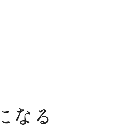
学校紹介
ニュース
学科
さくら医療福祉専門学校と
ニュース一覧
臨床
は
お知らせ
救急
ICT
介護福祉科
・救
就職・資格取得サポート
生へ
卒業生インタビュー
IPE授業
介護
救急救命科
アクセス
臨床工学科
重要なお知らせ
になる
入学案内
お問い合わせ
各種
募集要項
お問い合わせ
日本
総合型選抜
WEB個別相談または来校
日本