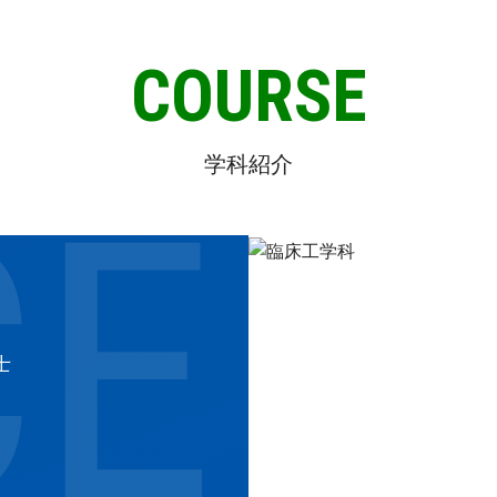
C
O
U
R
S
E
学科紹介
士