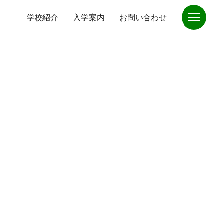
学校紹介
入学案内
お問い合わせ
紹介
オープンキャンパス
工学科
オープンキャンパス
救命科
スケジュール
急救命士を目指す高校
福祉科
奨学金
姉妹校
学生支援機構
さくら看護専門学校
政策金融公庫