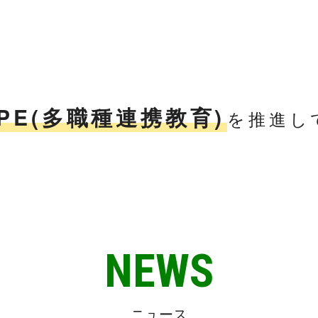
IPE(多職種連携教育)
を推進し
N
E
W
S
ニュース