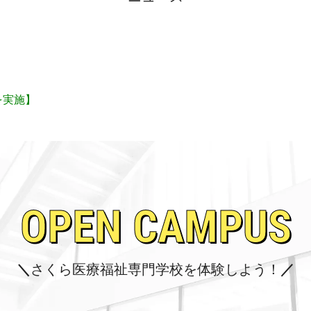
を実施】
O
P
E
N
C
A
M
P
U
S
さくら医療福祉専門学校を体験しよう！