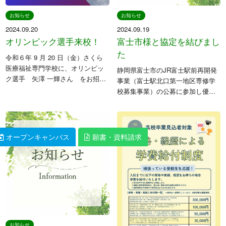
お知らせ
お知らせ
2024.09.20
2024.09.19
オリンピック選手来校！
富士市様と協定を結びまし
た
令和６年 9 月 20 日（金）さくら
医療福祉専門学校に、オリンピッ
静岡県富士市のJR富士駅前再開発
ク選手 矢澤 一輝さん をお招き
事業（富士駅北口第一地区専修学
し、さくら医療福祉専門学校・さ
校募集事業）の公募に参加し優先
くら看護専門学校 2校の学生を対
交渉権を獲得したので、この度
象に、特別講演会を実施致しまし
（令和６年９月１７日）、専修学
た。 矢澤さんは「お坊さんア […]
校設置に関する協定書を締結しま
した。 当日はテレビ局や新聞社
オープンキャンパス
オープンキャンパス
願書・資料請求
願書・資料請求
の取材も […]
お知らせ