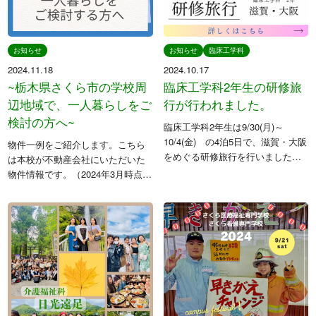
お知らせ
お知らせ
臨床工学科
2024.11.18
2024.10.17
~栃木県さくら市の学校周
臨床工学科2年生の研修旅
辺地域で、一人暮らしをご
行が行われました。
検討の方へ~
臨床工学科2年生は9/30(月)～
10/4(金) の4泊5日で、滋賀・大阪
物件一例をご紹介します。こちら
をめぐる研修旅行を行いました。
は本校が不動産会社にいただいた
中でも2日間は、ニプロ株式会社の
物件情報です。（2024年3月時点）
医療研修施設 iMEP にて、しっか
アパートをお探しの場合は不動産
りと勉強です。 ここでニプロ株式
会社をご紹介しますので、お気軽
会社の医療研修施 […]
にご相談ください。