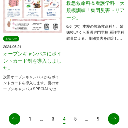
救急救命科＆看護学科 大
規模訓練「集団災害トリア
ージ」
6/6（木）本校の救急救命科と、姉
妹校:さくら看護専門学校 看護学科
教員による、集団災害を想定した
お知らせ
大規模訓練が行われました✨⁡「救
2024.06.21
急救命科」恒例の大規模訓練であ
オープンキャンパスにポイ
る集団災害トリアージ。今回は看
ントカード制を導入しまし
護学科の先生も訓練に参加し、学
た。
[…]
次回オープンキャンパスからポイ
ントカードを導入します。夏のオ
ープンキャンパスSPECIALでは普
段とは違う特別な体験授業も盛り
だくさんです！沢山の参加をお待
ちしています。
1
…
3
4
5
…
9