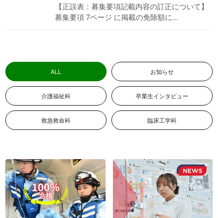
【正誤表：募集要項記載内容の訂正について】
募集要項 7ページ に掲載の免除額に...
入学案内
お問い合わせ
募集要項
お問い合わせ
総合型選抜
WEB個別相談または来校型個
別相談はこちら
ALL
お知らせ
学費
特待生制度
介護福祉科
卒業生インタビュー
資格・経歴による学費給付制度
各種制度
救急救命科
臨床工学科
留学生用パンフレット
留学生募集要項
→留学生募集要項(PDF)
留学生対象 学校紹介動画
各種奨学金
姉妹校