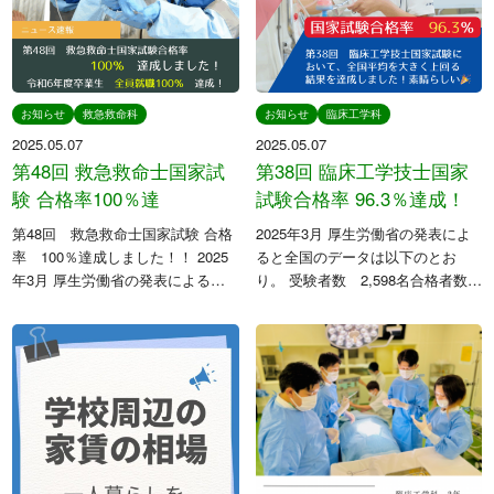
日本学生支援機構
さくら看護専門学校
日本政策金融公庫
Orico
お知らせ
救急救命科
お知らせ
臨床工学科
学校法人東洋育英会
2025.05.07
2025.05.07
第48回 救急救命士国家試
第38回 臨床工学技士国家
験 合格率100％達
試験合格率 96.3％達成！
〒329-1321 栃木県さくら市馬場410
第48回 救急救命士国家試験 合格
2025年3月 厚生労働省の発表によ
TEL: 028-681-1301 / FAX: 028-681-1304
率 100％達成しました！！ ⁡2025
ると全国のデータは以下のとお
年3月 厚生労働省の発表による
り。 受験者数 2,598名合格者数
と、全国のデータは 以下のとお
2,049名合格率 78.9％ 本校は最
り。 受験者数 3,436名 合格者
短3年で臨床工学技士を受験でき、
数 3,242名 合格率 94.4％ ⁡ 本
さらに卒業時には「専門士」の称
校は […]
号も与えられま […]