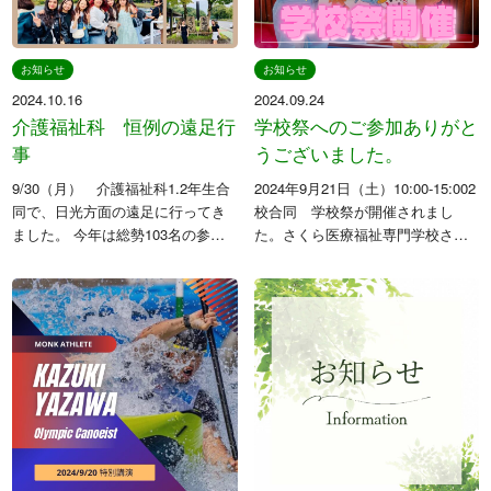
お知らせ
お知らせ
2024.10.16
2024.09.24
介護福祉科 恒例の遠足行
学校祭へのご参加ありがと
事
うございました。
9/30（月） 介護福祉科1.2年生合
2024年9月21日（土）10:00-15:002
同で、日光方面の遠足に行ってき
校合同 学校祭が開催されまし
ました。 今年は総勢103名の参
た。さくら医療福祉専門学校さく
加。紅葉は徐々に色づき始め、天
ら看護専門学校今年もたくさんの
候にも恵まれました。 本校は留学
お客様にお越しいただき、大いに
生の受け入れを行っており、毎年
盛り上がる事ができました。⁡清原
多くの入学があります。留学生
空手道スポーツクラブ […]
[…]