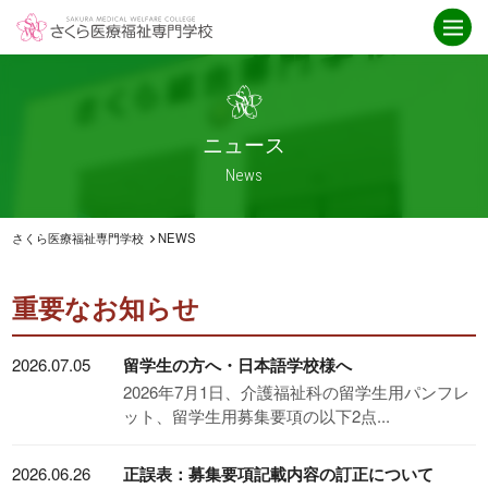
学校紹介
ニュース
さくら医療福祉専門学校とは
ニュース一覧
ICT
お知らせ
ニュース
就職・資格取得サポート
介護福祉科
News
IPE授業
卒業生インタビュー
アクセス
救急救命科
さくら医療福祉専門学校
NEWS
臨床工学科
重要なお知らせ
重要なお知らせ
学科紹介
オープンキャンパス
2026.07.05
留学生の方へ・日本語学校様へ
臨床工学科
オープンキャンパス
2026年7月1日、介護福祉科の留学生用パンフレ
ット、留学生用募集要項の以下2点...
救急救命科
スケジュール
・救急救命士を目指す高校生へ
2026.06.26
正誤表：募集要項記載内容の訂正について
介護福祉科