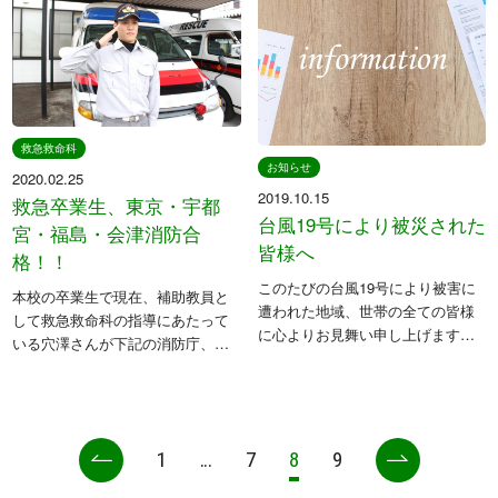
とだったので、全国平均を大きく
で、全国平均を大きく上回 […]
[…]
救急救命科
お知らせ
2020.02.25
2019.10.15
救急卒業生、東京・宇都
台風19号により被災された
宮・福島・会津消防合
皆様へ
格！！
このたびの台風19号により被害に
本校の卒業生で現在、補助教員と
遭われた地域、世帯の全ての皆様
して救急救命科の指導にあたって
に心よりお見舞い申し上げます。
いる穴澤さんが下記の消防庁、消
未だ心配な状況が続いております
防局すべてに合格する素晴らしい
が、皆様の安全と一日も早い復興
結果を出すことができました！ 穴
をお祈りしております。 幸い本校
澤さんは福島県立只見高等学校出
は特段大きな被害はなく、通常通
身で卒業後本校に入学。優秀な成
り運 […]
1
…
7
8
9
績を修め […]