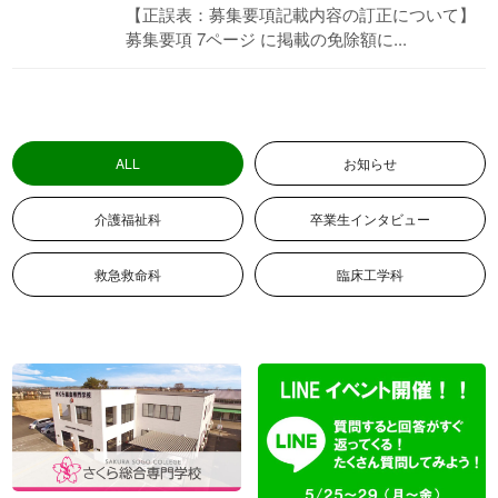
【正誤表：募集要項記載内容の訂正について】
募集要項 7ページ に掲載の免除額に...
入学案内
お問い合わせ
募集要項
お問い合わせ
総合型選抜
WEB個別相談または来校型個
別相談はこちら
ALL
お知らせ
学費
特待生制度
介護福祉科
卒業生インタビュー
資格・経歴による学費給付制度
各種制度
救急救命科
臨床工学科
留学生用パンフレット
留学生募集要項
→留学生募集要項(PDF)
留学生対象 学校紹介動画
各種奨学金
姉妹校