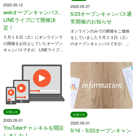
2020.05.12
2020.05.07
webオープンキャンパス、
5/23オープンキャンパス通
LINEライブにて開催決
常開催のお知らせ
定！
オンラインのみでの開催をご連絡
５月１６日（土）にオンラインで
をしていました５月２３日（土）
の開催をお伝えしていたオープン
のオープンキャンパスですが、栃
キャンパスですが、LINEライブを
木県から５月１１日以降の自粛要
利用して開催する運びとなりまし
請緩和の発表を受け、通常開催と
た。 当日は先生はもちろん、在校
する運びとなりました。 当日は十
生にも参加いただき、先輩からの
分な換気を行い、教職員や在校生
説明を聞くことができますのでぜ
はマスク […]
ひご […]
お知らせ
お知らせ
2020.05.01
2020.05.01
YouTubeチャンネルを開設
5/16・5/23オープンキャン
しました！