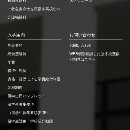
救急救命科
スケジュール
・救急救命士を目指す高校生へ
介護福祉科
入学案内
お問い合わせ
募集要項
お問い合わせ
総合型選抜
WEB個別相談または来校型個
別相談はこちら
学費
特待生制度
資格・経歴による学費給付制度
各種制度
留学生用パンフレット
留学生募集要項
→留学生募集要項(PDF)
留学生対象 学校紹介動画