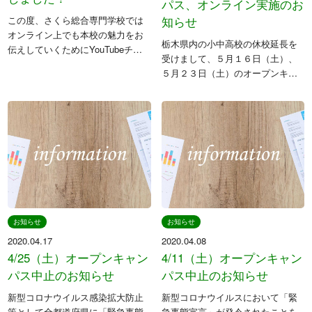
パス、オンライン実施のお
知らせ
この度、さくら総合専門学校では
オンライン上でも本校の魅力をお
栃木県内の小中高校の休校延長を
伝えしていくためにYouTubeチャ
受けまして、５月１６日（土）、
ンネルを開設いたしました。 下記
５月２３日（土）のオープンキャ
のリンク、もしくはホームページ
ンパスを、「オンラインのみ」で
のトップページ下部から動画にア
の開催とさせていただきます。当
クセスすることができますので、
日は直接来校いただくことはでき
ぜ […]
ませんのでご注意ください。 お申
込み頂い […]
お知らせ
お知らせ
2020.04.17
2020.04.08
4/25（土）オープンキャン
4/11（土）オープンキャン
パス中止のお知らせ
パス中止のお知らせ
新型コロナウイルス感染拡大防止
新型コロナウイルスにおいて「緊
策として全都道府県に「緊急事態
急事態宣言」が発令されたことを