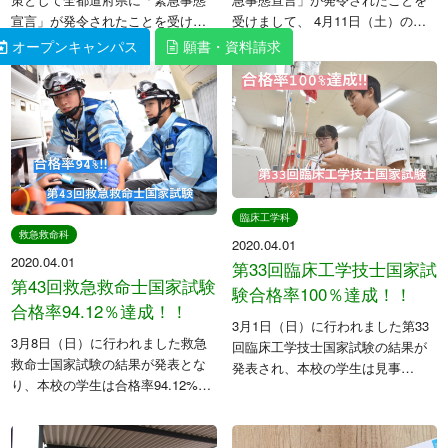
宣言」が発令されたことを受けま
受けまして、 4月11日（土）のオ
して、 4月25日（土）のオープン
ープンキャンパスを「中止」いた
オープンキャンパス
オープンキャンパス
願書・資料請求
願書・資料請求
キャンパスを「中止」いたしま
します。 また、4月25日（土）の
す。 入学希望者、在校生、教職員
オープンキャンパスに関しまして
の健康と安全を第一優先としてお
も現在検討しておりますので、決
ります […]
ま […]
臨床工学科
救急救命科
2020.04.01
2020.04.01
第33回臨床工学技士国家試
第43回救急救命士国家試験
験合格率100％達成！！
合格率94.12％達成！！
3月1日（日）に行われました第33
3月8日（日）に行われました救急
回臨床工学技士国家試験の結果が
救命士国家試験の結果が発表とな
発表され、本校の学生は見事
り、本校の学生は合格率94.12%を
「100％合格」を達成しました！！
達成しました！救急救命科の皆さ
皆さん！本当におめでとうござい
んおめでとうございます！ 全国平
ます！！ 全国平均82.1％というこ
均（専門学校）85.02％ということ