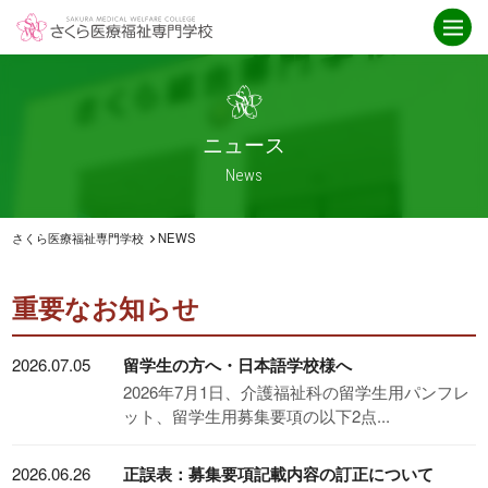
学校紹介
ニュース
さくら医療福祉専門学校とは
ニュース一覧
ICT
お知らせ
ニュース
就職・資格取得サポート
介護福祉科
News
IPE授業
卒業生インタビュー
アクセス
救急救命科
さくら医療福祉専門学校
NEWS
臨床工学科
重要なお知らせ
重要なお知らせ
学科紹介
オープンキャンパス
2026.07.05
留学生の方へ・日本語学校様へ
臨床工学科
オープンキャンパス
2026年7月1日、介護福祉科の留学生用パンフレ
ット、留学生用募集要項の以下2点...
救急救命科
スケジュール
・救急救命士を目指す高校生へ
2026.06.26
正誤表：募集要項記載内容の訂正について
介護福祉科