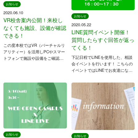
日本学生支援機構
さくら看護専門学校
お知らせ
日本政策金融公庫
2020.06.10
お知らせ
Orico
VR校舎案内公開！来校し
2020.05.22
なくても施設、設備が確認
LINE質問イベント開催！
できる！
学校法人東洋育英会
質問したらすぐ回答が返っ
この度本校ではVR（バーチャルリ
てくる！
アリティー）を活用しPCやスマー
下記日程でLINEを使用した、相談
トフォンで施設や設備をご確認い
〒329-1321 栃木県さくら市馬場410
会イベントを行います！ こちらの
ただけるコンテンツを追加いたし
TEL: 028-681-1301 / FAX: 028-681-1304
イベントではLINEでお友達になっ
ました。 遠方であったり、なかな
ていただくと、いただいた質問に
かスケジュールが合わず来校いた
すぐに回答いたします。 この機会
だけない場合でも気軽に本校内を
に希望学科の内容や、入学方法、
ご覧 […]
入試の内容など気になることは
[…]
お知らせ
お知らせ