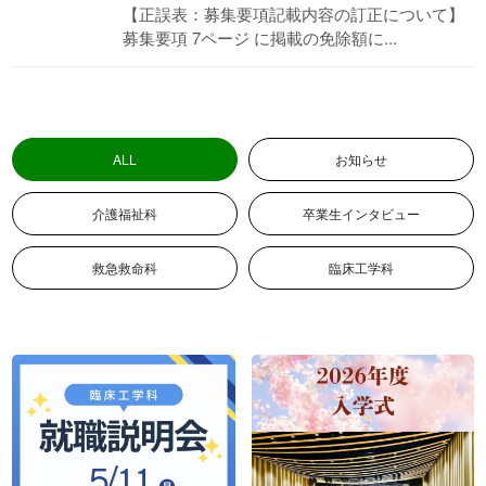
【正誤表：募集要項記載内容の訂正について】
募集要項 7ページ に掲載の免除額に...
入学案内
お問い合わせ
募集要項
お問い合わせ
総合型選抜
WEB個別相談または来校型個
別相談はこちら
ALL
お知らせ
学費
特待生制度
介護福祉科
卒業生インタビュー
資格・経歴による学費給付制度
各種制度
救急救命科
臨床工学科
留学生用パンフレット
留学生募集要項
→留学生募集要項(PDF)
留学生対象 学校紹介動画
各種奨学金
姉妹校