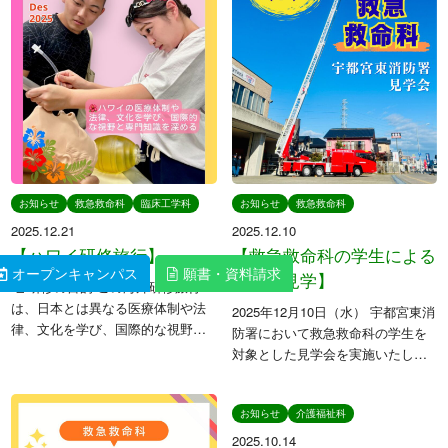
お知らせ
救急救命科
臨床工学科
お知らせ
救急救命科
2025.12.21
2025.12.10
【ハワイ研修旅行】
【救急救命科の学生による
オープンキャンパス
オープンキャンパス
願書・資料請求
願書・資料請求
消防署見学】
⁡ 📕研修の目的 この海外研修旅行
は、日本とは異なる医療体制や法
2025年12月10日（水） 宇都宮東消
律、文化を学び、国際的な視野と
防署において救急救命科の学生を
専門知識を深めることを目的とし
対象とした見学会を実施いたしま
ています。異文化コミュニケーシ
した。 当日は、署内に配備されて
ョン能力とグローバルな対応力を
いる各種車両の見学および説明が
養い、人間性豊かな医療従事者と
お知らせ
介護福祉科
行われ、特に直線伸縮式で超高層
して成 […]
建築に対応可能な はしご車 […]
2025.10.14