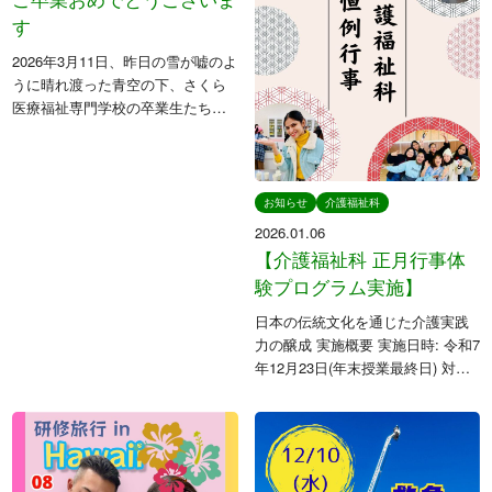
す
2026年3月11日、昨日の雪が嘘のよ
うに晴れ渡った青空の下、さくら
医療福祉専門学校の卒業生たちが
新たな門出を迎えました。 2年間
または3年間の学校生活では、親睦
会や学校祭などの学校行事に積極
的に取り組み、学生同士が協力
お知らせ
介護福祉科
[…]
2026.01.06
【介護福祉科 正月行事体
験プログラム実施】
日本の伝統文化を通じた介護実践
力の醸成 実施概要 実施日時: 令和7
年12月23日(年末授業最終日) 対象
学生: 介護福祉科 実施背景: 帰国を
控える留学生への配慮により、年
内に正月行事を実施 本校は留学生
を積極的に受け […]