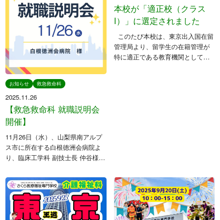
本校が「適正校（クラス
I）」に選定されました
このたび本校は、東京出入国在留
管理局より、留学生の在籍管理が
特に適正である教育機関として、
「適正校（クラスI）」に選定され
ました。 「適正校（クラスI）」
お知らせ
救急救命科
に選定されることは、教育機関に
2025.11.26
とって最 […]
【救急救命科 就職説明会
開催】
11月26日（水）、山梨県南アルプ
ス市に所在する白根徳洲会病院よ
り、臨床工学科 副技士長 仲谷様、
ならびに救急救命科 中島様をお迎
えし、救急救命士の業務内容や病
院の取り組みについて、詳しくご
紹介いただきました。 本年度、
[…]