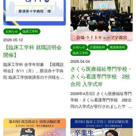
日本学生支援機構
さくら看護専門学校
日本政策金融公庫
Orico
お知らせ
臨床工学科
学校法人東洋育英会
2026.05.12
【臨床工学科 就職説明会
お知らせ
介護福祉科
救急救命科
臨床工学科
開催】
〒329-1321 栃木県さくら市馬場410
2026.04.04
臨床工学科 全学年対象 【就職説
TEL: 028-681-1301 / FAX: 028-681-1304
さくら医療福祉専門学校・
明会】 5/11（月）、那須赤十字病
さくら看護専門学校 2校
院 臨床工学技術課長の十河様をお
合同 入学式🌸
招きし、院内紹介・業務内容のご
説明をしていただきました。 ⁡ 那須
2026年4月3日 さくら医療福祉専門
赤十字病院には本校の卒業生が複
学校・さくら看護専門学校 2校合
数名在籍しており、大変お […]
同の入学式が挙行されました🎊 ⁡ 前
日の厳しい雨風と寒さが嘘のよう
に、当日は春の日差しに包まれた
穏やかな一日となり、素晴らしい
門出を迎えることができま […]