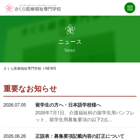
学校紹介
ニュース
さくら医療福祉専門学校とは
ニュース一覧
ICT
お知らせ
ニュース
就職・資格取得サポート
介護福祉科
News
IPE授業
卒業生インタビュー
アクセス
救急救命科
さくら医療福祉専門学校
NEWS
臨床工学科
重要なお知らせ
重要なお知らせ
学科紹介
オープンキャンパス
2026.07.05
留学生の方へ・日本語学校様へ
臨床工学科
オープンキャンパス
2026年7月1日、介護福祉科の留学生用パンフレ
ット、留学生用募集要項の以下2点...
救急救命科
スケジュール
・救急救命士を目指す高校生へ
2026.06.26
正誤表：募集要項記載内容の訂正について
介護福祉科