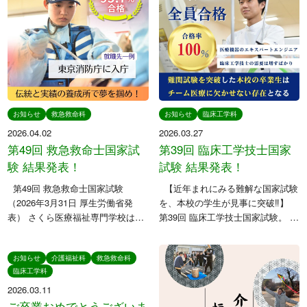
お知らせ
救急救命科
お知らせ
臨床工学科
2026.04.02
2026.03.27
第49回 救急救命士国家試
第39回 臨床工学技士国家
験 結果発表！
試験 結果発表！
第49回 救急救命士国家試験
【近年まれにみる難解な国家試験
（2026年3月31日 厚生労働省発
を、本校の学生が見事に突破‼️】
表） さくら医療福祉専門学校は
第39回 臨床工学技士国家試験。 全
95.7%を達成❗️ （全国平均合格率は
国平均合格率は なんと65.7% …。
94.9%） 全国平均を上回る合格実
前年から13ポイント以上下落し、
お知らせ
介護福祉科
救急救命科
績を、今年も残しました。 そして
過去5年で最も厳しい試験となりま
臨床工学科
卒 […]
し […]
2026.03.11
ご卒業おめでとうございま