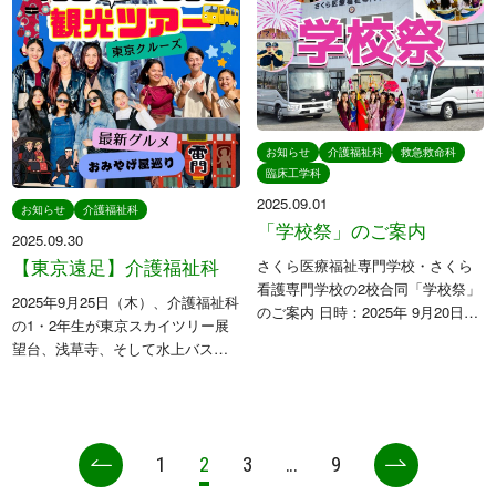
お知らせ
介護福祉科
救急救命科
臨床工学科
2025.09.01
お知らせ
介護福祉科
「学校祭」のご案内
2025.09.30
【東京遠足】介護福祉科
さくら医療福祉専門学校・さくら
看護専門学校の2校合同「学校祭」
2025年9月25日（木）、介護福祉科
のご案内 日時：2025年 9月20日
の1・2年生が東京スカイツリー展
(土)10：00~15：00 場所：さくら
望台、浅草寺、そして水上バスツ
医療福祉専門学校(さくら市馬場
アーへ遠足に行ってきました。 秋
410) ⁡ 本校では毎年9月に「学校
晴れの空の下、日本の伝統と近代
祭」を行い […]
が融合する街を満喫。 高層ビル群
の迫力、浅草の歴史ある風景 […]
1
2
3
…
9