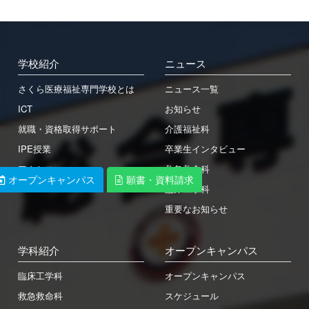
日本学生支援機構
さくら看護専門学校
日本政策金融公庫
Orico
学校紹介
ニュース
学校法人東洋育英会
さくら医療福祉専門学校とは
ニュース一覧
ICT
お知らせ
就職・資格取得サポート
介護福祉科
〒329-1321 栃木県さくら市馬場410
IPE授業
卒業生インタビュー
TEL: 028-681-1301 / FAX: 028-681-1304
アクセス
救急救命科
オープンキャンパス
オープンキャンパス
願書・資料請求
願書・資料請求
臨床工学科
重要なお知らせ
学科紹介
オープンキャンパス
臨床工学科
オープンキャンパス
救急救命科
スケジュール