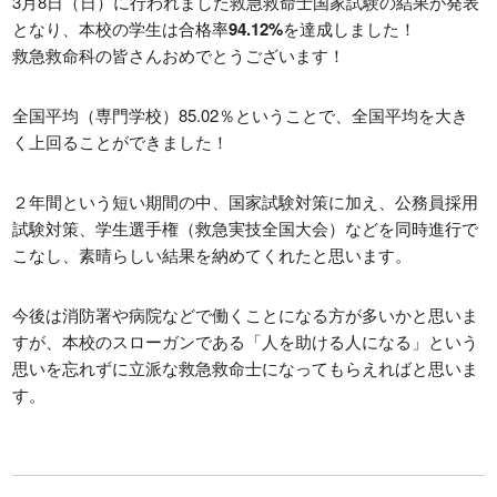
3月8日（日）に行われました救急救命士国家試験の結果が発表
となり、本校の学生は合格率
94.12%
を達成しました！
救急救命科の皆さんおめでとうございます！
入学案内
お問い合わせ
募集要項
お問い合わせ
全国平均（専門学校）85.02％ということで、全国平均を大き
総合型選抜
WEB個別相談または来校型個
く上回ることができました！
別相談はこちら
学費
２年間という短い期間の中、国家試験対策に加え、公務員採用
特待生制度
試験対策、学生選手権（救急実技全国大会）などを同時進行で
資格・経歴による学費給付制度
こなし、素晴らしい結果を納めてくれたと思います。
各種制度
留学生用パンフレット
今後は消防署や病院などで働くことになる方が多いかと思いま
留学生募集要項
すが、本校のスローガンである「人を助ける人になる」という
→留学生募集要項(PDF)
思いを忘れずに立派な救急救命士になってもらえればと思いま
す。
留学生対象 学校紹介動画
各種奨学金
姉妹校