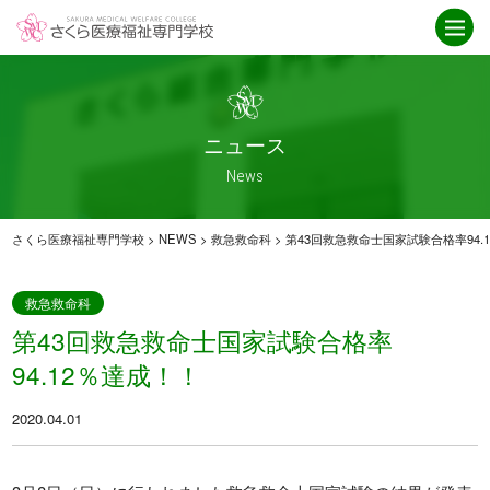
学校紹介
ニュース
さくら医療福祉専門学校とは
ニュース一覧
ICT
お知らせ
ニュース
就職・資格取得サポート
介護福祉科
News
IPE授業
卒業生インタビュー
アクセス
救急救命科
さくら医療福祉専門学校
>
NEWS
>
救急救命科
>
第43回救急救命士国家試験合格率94.
臨床工学科
重要なお知らせ
救急救命科
第43回救急救命士国家試験合格率
学科紹介
オープンキャンパス
94.12％達成！！
臨床工学科
オープンキャンパス
2020.04.01
救急救命科
スケジュール
・救急救命士を目指す高校生へ
介護福祉科