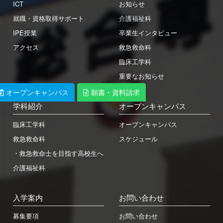
日本学生支援機構
さくら看護専門学校
ICT
お知らせ
日本政策金融公庫
就職・資格取得サポート
介護福祉科
Orico
IPE授業
卒業生インタビュー
アクセス
救急救命科
学校法人東洋育英会
臨床工学科
重要なお知らせ
オープンキャンパス
オープンキャンパス
願書・資料請求
願書・資料請求
〒329-1321 栃木県さくら市馬場410
学科紹介
オープンキャンパス
TEL: 028-681-1301 / FAX: 028-681-1304
臨床工学科
オープンキャンパス
救急救命科
スケジュール
・救急救命士を目指す高校生へ
介護福祉科
入学案内
お問い合わせ
募集要項
お問い合わせ