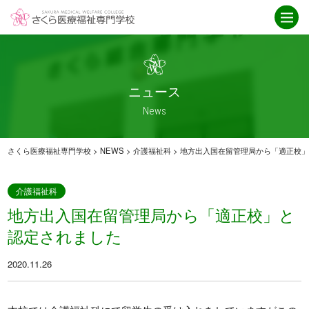
学校紹介
ニュース
さくら医療福祉専門学校とは
ニュース一覧
ICT
お知らせ
ニュース
就職・資格取得サポート
介護福祉科
News
IPE授業
卒業生インタビュー
アクセス
救急救命科
さくら医療福祉専門学校
>
NEWS
>
介護福祉科
>
地方出入国在留管理局から「適正校
臨床工学科
重要なお知らせ
介護福祉科
地方出入国在留管理局から「適正校」と
学科紹介
オープンキャンパス
認定されました
臨床工学科
オープンキャンパス
2020.11.26
救急救命科
スケジュール
・救急救命士を目指す高校生へ
介護福祉科