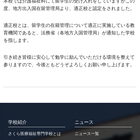
本校では介護福祉科にて留学生の受け入れをしていますがこの
度、地方出入国在留管理局より、適正校と認定をされました。
入学案内
お問い合わせ
適正校とは、留学生の在籍管理について適正に実施している教
募集要項
お問い合わせ
育機関であると、法務省（各地方入国管理局）が通知した学校
総合型選抜
WEB個別相談または来校型個
を指します。
別相談はこちら
学費
引き続き皆様に安心して勉学に励んでいただける環境を整えて
特待生制度
参りますので、今後ともどうぞよろしくお願い申し上げます。
資格・経歴による学費給付制度
各種制度
留学生用パンフレット
留学生募集要項
→留学生募集要項(PDF)
留学生対象 学校紹介動画
学校紹介
ニュース
各種奨学金
姉妹校
さくら医療福祉専門学校とは
ニュース一覧