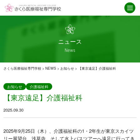
学校紹介
ニュース
さくら医療福祉専門学校とは
ニュース一覧
ICT
お知らせ
ニュース
就職・資格取得サポート
介護福祉科
News
IPE授業
卒業生インタビュー
アクセス
救急救命科
さくら医療福祉専門学校
>
NEWS
>
お知らせ
>
【東京遠足】介護福祉科
臨床工学科
重要なお知らせ
お知らせ
介護福祉科
【東京遠足】介護福祉科
学科紹介
オープンキャンパス
2025.09.30
臨床工学科
オープンキャンパス
救急救命科
スケジュール
・救急救命士を目指す高校生へ
2025年9月25日（木）、介護福祉科の1・2年生が東京スカイツ
リー展望台、浅草寺、そして水上バスツアーへ遠足に行ってき
介護福祉科