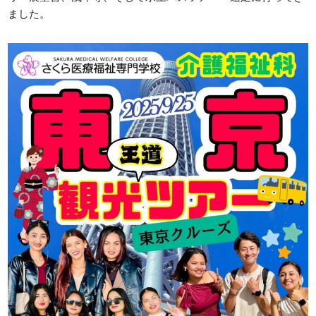
ました。
入学案内
お問い合わせ
募集要項
お問い合わせ
総合型選抜
WEB個別相談または来校型個
別相談はこちら
学費
特待生制度
資格・経歴による学費給付制度
各種制度
留学生用パンフレット
留学生募集要項
→留学生募集要項(PDF)
留学生対象 学校紹介動画
各種奨学金
姉妹校