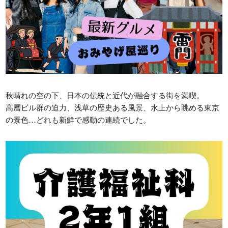
日本学生支援機構
さくら看護専門学校
日本政策金融公庫
Orico
学校法人東洋育英会
秋晴れの空の下、日本の伝統と近代が融合する街を満喫。
〒329-1321 栃木県さくら市馬場410
高層ビル群の迫力、浅草の歴史ある風景、水上から眺める東京
TEL: 028-681-1301 / FAX: 028-681-1304
の景色…どれも新鮮で感動の連続でした。