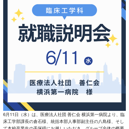
入学案内
お問い合わせ
募集要項
お問い合わせ
総合型選抜
WEB個別相談または来校型個
別相談はこちら
学費
特待生制度
資格・経歴による学費給付制度
各種制度
留学生用パンフレット
留学生募集要項
→留学生募集要項(PDF)
留学生対象 学校紹介動画
6月11日（水）は、医療法人社団 善仁会 横浜第一病院より、臨
各種奨学金
姉妹校
床工学部課長の倉石様、統括本部人事部副主任の八島様、そし
て本校卒業生の手塚様にお越しいただき、グループ全体の概要