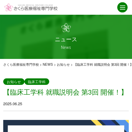
学校紹介
ニュース
さくら医療福祉専門学校とは
ニュース一覧
ICT
お知らせ
ニュース
就職・資格取得サポート
介護福祉科
News
IPE授業
卒業生インタビュー
アクセス
救急救命科
さくら医療福祉専門学校
>
NEWS
>
お知らせ
>
【臨床工学科 就職説明会 第3回 開催！
臨床工学科
重要なお知らせ
お知らせ
臨床工学科
【臨床工学科 就職説明会 第3回 開催！】
学科紹介
オープンキャンパス
2025.06.25
臨床工学科
オープンキャンパス
救急救命科
スケジュール
・救急救命士を目指す高校生へ
介護福祉科