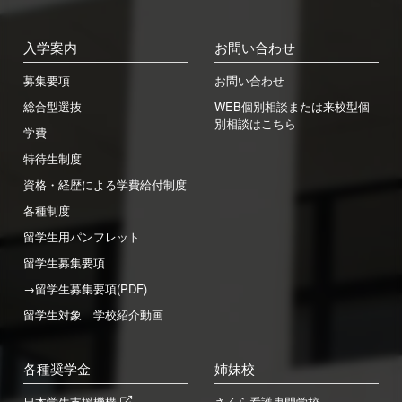
入学案内
お問い合わせ
募集要項
お問い合わせ
総合型選抜
WEB個別相談または来校型個
別相談はこちら
学費
特待生制度
資格・経歴による学費給付制度
各種制度
留学生用パンフレット
留学生募集要項
→留学生募集要項(PDF)
留学生対象 学校紹介動画
各種奨学金
姉妹校
日本学生支援機構
さくら看護専門学校