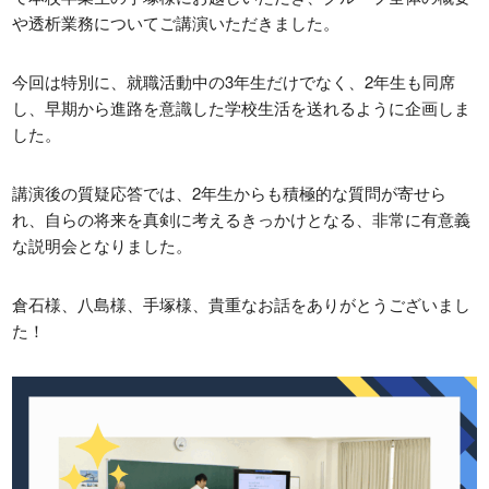
日本学生支援機構
さくら看護専門学校
や透析業務についてご講演いただきました。
日本政策金融公庫
Orico
今回は特別に、就職活動中の3年生だけでなく、2年生も同席
し、早期から進路を意識した学校生活を送れるように企画しま
した。
学校法人東洋育英会
講演後の質疑応答では、2年生からも積極的な質問が寄せら
れ、自らの将来を真剣に考えるきっかけとなる、非常に有意義
〒329-1321 栃木県さくら市馬場410
TEL: 028-681-1301 / FAX: 028-681-1304
な説明会となりました。
倉石様、八島様、手塚様、貴重なお話をありがとうございまし
た！