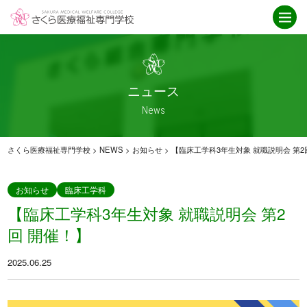
学校紹介
ニュース
さくら医療福祉専門学校とは
ニュース一覧
ICT
お知らせ
ニュース
就職・資格取得サポート
介護福祉科
News
IPE授業
卒業生インタビュー
アクセス
救急救命科
さくら医療福祉専門学校
>
NEWS
>
お知らせ
>
【臨床工学科3年生対象 就職説明会 第2
臨床工学科
重要なお知らせ
お知らせ
臨床工学科
【臨床工学科3年生対象 就職説明会 第2
学科紹介
オープンキャンパス
回 開催！】
臨床工学科
オープンキャンパス
2025.06.25
救急救命科
スケジュール
・救急救命士を目指す高校生へ
介護福祉科