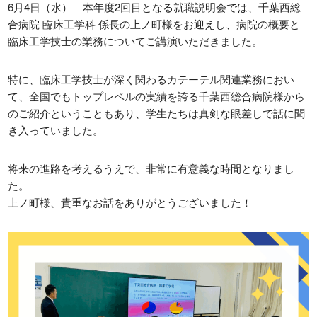
日本学生支援機構
さくら看護専門学校
6月4日（水） 本年度2回目となる就職説明会では、千葉西総
合病院 臨床工学科 係長の上ノ町様をお迎えし、病院の概要と
日本政策金融公庫
臨床工学技士の業務についてご講演いただきました。
Orico
特に、臨床工学技士が深く関わるカテーテル関連業務におい
学校法人東洋育英会
て、全国でもトップレベルの実績を誇る千葉西総合病院様から
のご紹介ということもあり、学生たちは真剣な眼差しで話に聞
き入っていました。
〒329-1321 栃木県さくら市馬場410
TEL: 028-681-1301 / FAX: 028-681-1304
将来の進路を考えるうえで、非常に有意義な時間となりまし
た。
上ノ町様、貴重なお話をありがとうございました！