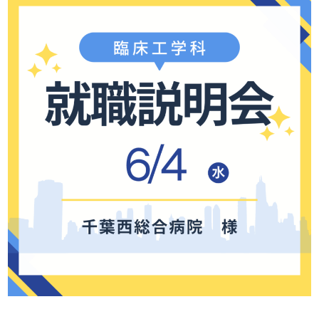
入学案内
お問い合わせ
募集要項
お問い合わせ
総合型選抜
WEB個別相談または来校型個
別相談はこちら
学費
特待生制度
資格・経歴による学費給付制度
各種制度
留学生用パンフレット
留学生募集要項
→留学生募集要項(PDF)
留学生対象 学校紹介動画
各種奨学金
姉妹校