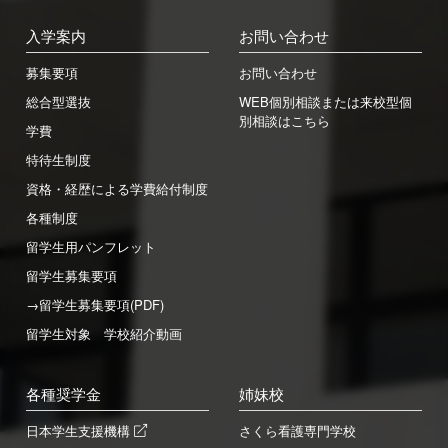
入学案内
お問い合わせ
募集要項
お問い合わせ
総合型選抜
WEB個別相談または来校型個
別相談はこちら
学費
特待生制度
資格・経歴による学費給付制度
各種制度
留学生用パンフレット
留学生募集要項
→留学生募集要項(PDF)
留学生対象 学校紹介動画
各種奨学金
姉妹校
日本学生支援機構
さくら看護専門学校