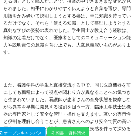
える側」として臨んだことで、授業の中でさまざまな変化が見
られました。相手にわかりやすく伝えようと言葉を選び、専門
用語をかみ砕いて説明しようとする姿は、単に知識を持ってい
るだけでなく、それを「使える知識」として整理しようとする
真剣な学びの姿勢の表れでした。学生同士が教え合う経験は、
知識の定着だけでなく、医療者としてのコミュニケーション能
力や説明責任の意識を育む上でも、大変意義深いものがありま
す。
また、看護学科の学生と直接交流する中で、同じ医療機器を前
にしても職種によって視点や関わり方が異なることへの気づき
も生まれていました。看護師が患者さんの全身状態を観察しな
がら異常を早期に発見する役割を担う一方、臨床工学技士は機
器の専門家として安全な管理・操作を支えます。互いの専門性
と役割を理解し合うことが、患者さんへのより安全で質の高い
医療につながるという認識を、学生たちは実感を伴って深める
オープンキャンパス
オープンキャンパス
願書・資料請求
願書・資料請求
ことができたようです。