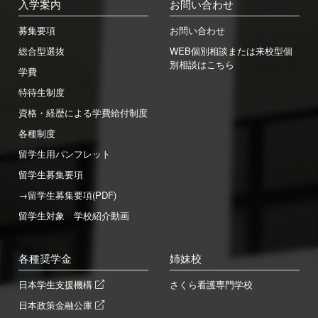
入学案内
お問い合わせ
募集要項
お問い合わせ
総合型選抜
WEB個別相談または来校型個
別相談はこちら
学費
特待生制度
資格・経歴による学費給付制度
各種制度
留学生用パンフレット
留学生募集要項
→留学生募集要項(PDF)
留学生対象 学校紹介動画
各種奨学金
姉妹校
日本学生支援機構
さくら看護専門学校
日本政策金融公庫