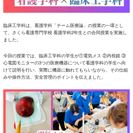
日本学生支援機構
さくら看護専門学校
日本政策金融公庫
Orico
臨床工学科は、看護学科「チーム医療論」の授業の一環とし
て、さくら看護専門学校 看護学科2年生との合同授業を実施し
学校法人東洋育英会
ました。
今回の授業では、臨床工学科の学生が①電気メス ②内視鏡 ③
〒329-1321 栃木県さくら市馬場410
心電図モニターの3つの医療機器について看護学科の学生へ向
TEL: 028-681-1301 / FAX: 028-681-1304
けて説明を行い、実際に機器に触れてもらいながら、その仕組
みや操作方法、安全管理のポイントを伝えました。