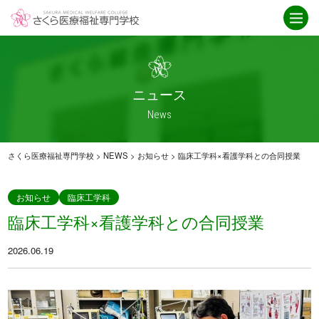
学校紹介
ニュース
さくら医療福祉専門学校とは
ニュース一覧
ICT
お知らせ
ニュース
就職・資格取得サポート
介護福祉科
News
IPE授業
卒業生インタビュー
アクセス
救急救命科
さくら医療福祉専門学校
>
NEWS
>
お知らせ
>
臨床工学科×看護学科との合同授業
臨床工学科
重要なお知らせ
お知らせ
臨床工学科
臨床工学科×看護学科との合同授業
学科紹介
オープンキャンパス
2026.06.19
臨床工学科
オープンキャンパス
救急救命科
スケジュール
・救急救命士を目指す高校生へ
介護福祉科