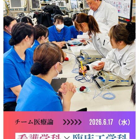
入学案内
お問い合わせ
募集要項
お問い合わせ
総合型選抜
WEB個別相談または来校型個
別相談はこちら
学費
特待生制度
資格・経歴による学費給付制度
各種制度
留学生用パンフレット
留学生募集要項
→留学生募集要項(PDF)
留学生対象 学校紹介動画
各種奨学金
姉妹校